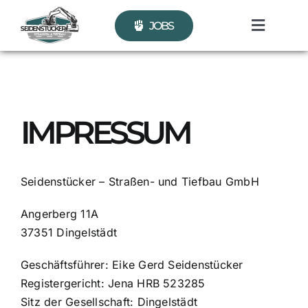
Skip
JOBS
to
Toggle
content
Naviga
START
STRASSENBAU
IMPRESSUM
PFLASTERARBEITEN
Seidenstücker – Straßen- und Tiefbau GmbH
LEITUNGSTIEFBAU
Angerberg 11A
37351 Dingelstädt
ERDBAU
Geschäftsführer: Eike Gerd Seidenstücker
Registergericht: Jena HRB 523285
KONTAKT
Sitz der Gesellschaft: Dingelstädt